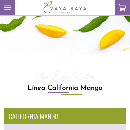
Toggle navigation
S
Vaya Baya Cosmetics
Línea California Mango
CALIFORNIA MANGO